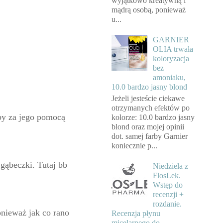
wyjątkowo kreatywną i
mądrą osobą, ponieważ
u...
GARNIER
OLIA trwała
koloryzacja
bez
amoniaku,
10.0 bardzo jasny blond
Jeżeli jesteście ciekawe
otrzymanych efektów po
eby za jego pomocą
kolorze: 10.0 bardzo jasny
blond oraz mojej opinii
dot. samej farby Garnier
koniecznie p...
gąbeczki. Tutaj bb
Niedziela z
FlosLek.
Wstęp do
recenzji +
rozdanie.
onieważ jak co rano
Recenzja płynu
micelarnego do