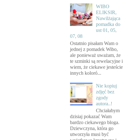
WIBO
ELIKSIR,
Nawilżająca
pomadka do
ust 01, 05,
07, 08
Ostatnio pisałam Wam o
jednej z pomadek Wibo,
ale ponieważ uważam, że
te szminki są rewelacyjne i
wiem, że ciekawe jesteście
innych koloró...
Nie kopiuj
zdjęć bez
zgody
autora..!
Chciałabym
dzisiaj pokazać Wam
bardzo ciekawego bloga.
Dziewczyna, która go
utworzyła musi być