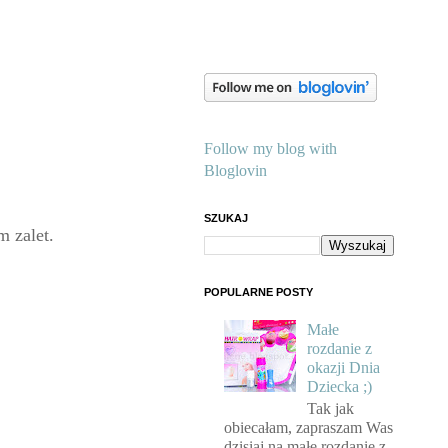
Follow my blog with
Bloglovin
SZUKAJ
m zalet.
POPULARNE POSTY
Małe
rozdanie z
okazji Dnia
Dziecka ;)
Tak jak
obiecałam, zapraszam Was
dzisiaj na małe rozdanie z