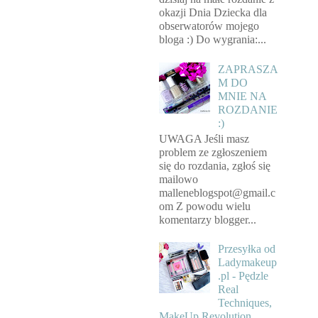
okazji Dnia Dziecka dla
obserwatorów mojego
bloga :) Do wygrania:...
ZAPRASZA
M DO
MNIE NA
ROZDANIE
:)
UWAGA Jeśli masz
problem ze zgłoszeniem
się do rozdania, zgłoś się
mailowo
malleneblogspot@gmail.c
om Z powodu wielu
komentarzy blogger...
Przesyłka od
Ladymakeup
.pl - Pędzle
Real
Techniques,
MakeUp Revolution,